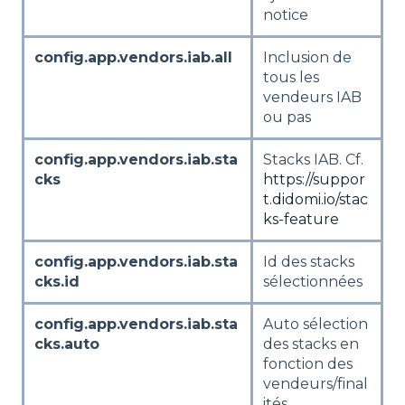
notice
config.app.vendors.iab.all
Inclusion de
tous les
vendeurs IAB
ou pas
config.app.vendors.iab.sta
Stacks IAB. Cf.
cks
https://suppor
t.didomi.io/stac
ks-feature
config.app.vendors.iab.sta
Id des stacks
cks.id
sélectionnées
config.app.vendors.iab.sta
Auto sélection
cks.auto
des stacks en
fonction des
vendeurs/final
ités