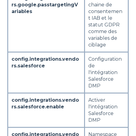
rs.google.passtargetingV
chaine de
ariables
consentemen
t IAB et le
statut GDPR
comme des
variables de
ciblage
config.integrations.vendo
Configuration
rs.salesforce
de
l'intégration
Salesforce
DMP
config.integrations.vendo
Activer
rs.salesforce.enable
l'intégration
Salesforce
DMP
config.integrations.vendo
Namespace