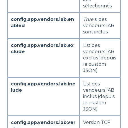
sélectionnés
config.app.vendors.iab.en
True
si des
abled
vendeurs IAB
sont inclus
config.app.vendors.iab.ex
List des
clude
vendeurs IAB
exclus (depuis
le custom
JSON)
config.app.vendors.iab.inc
List des
lude
vendeurs IAB
inclus (depuis
le custom
JSON)
config.app.vendors.iab.ver
Version TCF