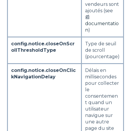
vendeurs sont
ajoutés (see
📰
documentatio
n
)
config.notice.closeOnScr
Type de seuil
ollThresholdType
de scroll
(pourcentage)
config.notice.closeOnClic
Délais en
kNavigationDelay
millisecondes
pour collecter
le
consentemen
t quand un
utilisateur
navigue sur
une autre
page du site