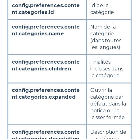
config.preferences.conte
Id de la
nt.categories.id
catégorie
config.preferences.conte
Nom de la
nt.categories.name
catégorie
(dans toutes
les langues)
config.preferences.conte
Finalités
nt.categories.children
incluses dans
la catégorie
config.preferences.conte
Ouvrir la
nt.categories.expanded
catégorie par
défaut dans la
notice ou la
laisser fermée
config.preferences.conte
Description de
nt.categories.description
la catégorie