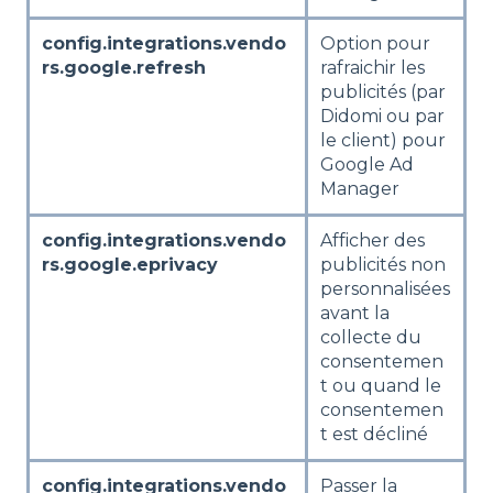
config.integrations.vendo
Option pour
rs.google.refresh
rafraichir les
publicités (par
Didomi ou par
le client) pour
Google Ad
Manager
config.integrations.vendo
Afficher des
rs.google.eprivacy
publicités non
personnalisées
avant la
collecte du
consentemen
t ou quand le
consentemen
t est décliné
config.integrations.vendo
Passer la