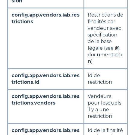
sion
config.app.vendors.iab.res
Restrictions de
trictions
finalités par
vendeur avec
spécification
de la base
légale (see 📰
documentatio
n
)
config.app.vendors.iab.res
Id de
trictions.id
restriction
config.app.vendors.iab.res
Vendeurs
trictions.vendors
pour lesquels
il y a une
restriction
config.app.vendors.iab.res
Id de la finalité