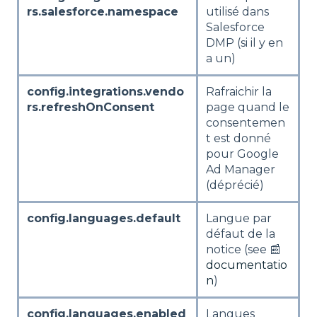
rs.salesforce.namespace
utilisé dans
Salesforce
DMP (si il y en
a un)
config.integrations.vendo
Rafraichir la
rs.refreshOnConsent
page quand le
consentemen
t est donné
pour Google
Ad Manager
(déprécié)
config.languages.default
Langue par
défaut de la
notice (see 📰
documentatio
n
)
config.languages.enabled
Langues