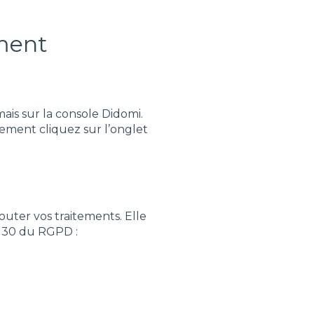
ement
mais sur la console Didomi.
ement cliquez sur l’onglet
uter vos traitements. Elle
e 30 du RGPD :
)