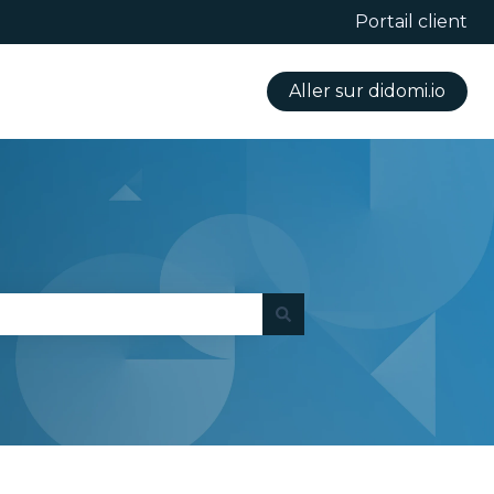
Portail client
Aller sur didomi.io