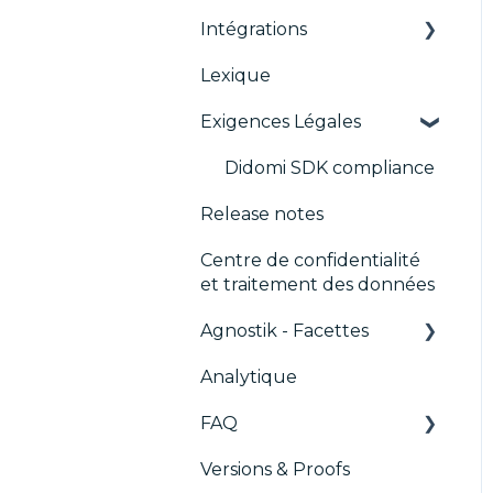
Migration de la console
Intégrations
TCFv2 Présentation
CMP
IAB GPP Framework
Lexique
Guides de Migration
ACM (Advance
AB testing
Compliance
Exigences Légales
TCF v2.2
Paywalls
Monitoring)
CMS
Didomi SDK compliance
Release notes
Analytics
Centre de confidentialité
Intégrations
et traitement des données
génériques
Agnostik - Facettes
Marketing automatisé
Analytique
Trackers
FAQ
Versions & Proofs
CMP / Configuration