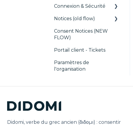
des tags
Connexion & Sécurité
CMP / Data Privacy
Notices (old flow)
SSO
pour les éditeurs
Consent Notices (NEW
Utilisateurs, Équipes et
Déploiement et tests
CMP / Implémenter
FLOW)
Permissions
une bannière de
consentement
Portail client - Tickets
Debugging
Paramètres de
l'organisation
CMP / CPRA
CMP / Analytics
PMP
Partager le
consentement
Didomi, verbe du grec ancien (δ‌‌ιδο‌μι) : consentir
Customisation