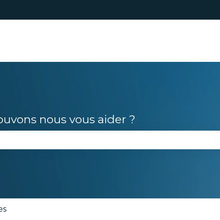
s
vons nous vous aider ?
le champ de recherche est vide.
es