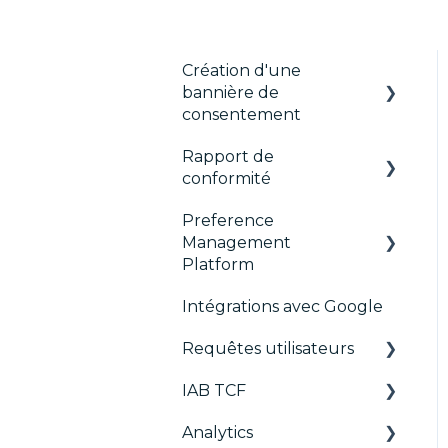
Création d'une
bannière de
consentement
Rapport de
Les fondamentaux
conformité
Bannières par format
Preference
CMP Vendor Sync
Gérer les Vendors et
Management
Purposes
Advanced Compliance
Platform
Monitoring
Personnalisation
Intégrations avec Google
Configuration Tree
Multi-réglementations
Requêtes utilisateurs
Widget
Frameworks
IAB TCF
Déployer
Requêtes utilisateurs
Intégrations
Analytics
Widgets
Google & le TCF