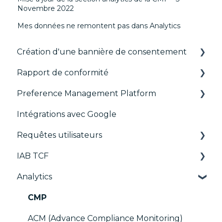
Novembre 2022
Mes données ne remontent pas dans Analytics
Création d'une bannière de consentement
Rapport de conformité
Les fondamentaux
Preference Management Platform
Bannières par format
CMP Vendor Sync
Intégrations avec Google
Gérer les Vendors et Purposes
Advanced Compliance Monitoring
Configuration Tree
Requêtes utilisateurs
Personnalisation
Widget
IAB TCF
Multi-réglementations
Déployer
Requêtes utilisateurs
Analytics
Frameworks
Widgets
Google & le TCF
Intégrations
TCFv2 Présentation
CMP
Migration de la console
Guides de Migration
ACM (Advance Compliance Monitoring)