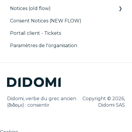
Notices (old flow)
CMP / Implémenter une bannière de
SSO
consentement
Consent Notices (NEW FLOW)
Utilisateurs, Équipes et Permissions
Déploiement et tests
Debugging
Portail client - Tickets
CMP / CPRA
Paramètres de l'organisation
CMP / Analytics
PMP
Partager le consentement
Customisation
Didomi, verbe du grec ancien
Copyright © 2026,
Cookies
(δ‌‌ιδο‌μι) : consentir
Didomi SAS
IAB