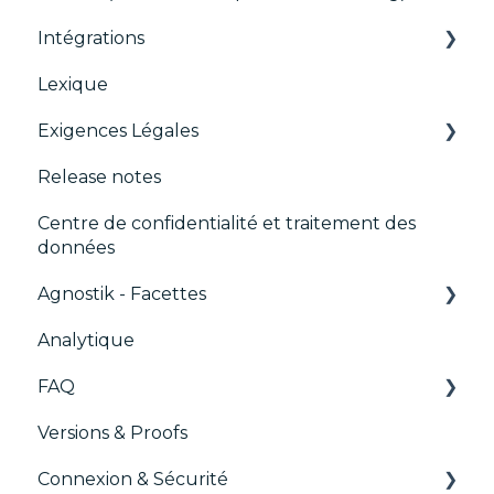
Intégrations
IAB GPP Framework
TCF v2.2
Lexique
AB testing
Exigences Légales
Paywalls
Release notes
CMS
Didomi SDK compliance
Centre de confidentialité et traitement des
Analytics
données
Intégrations génériques
Agnostik - Facettes
Marketing automatisé
Analytique
Trackers
FAQ
Versions & Proofs
CMP / Configuration des tags
Connexion & Sécurité
CMP / Data Privacy pour les éditeurs