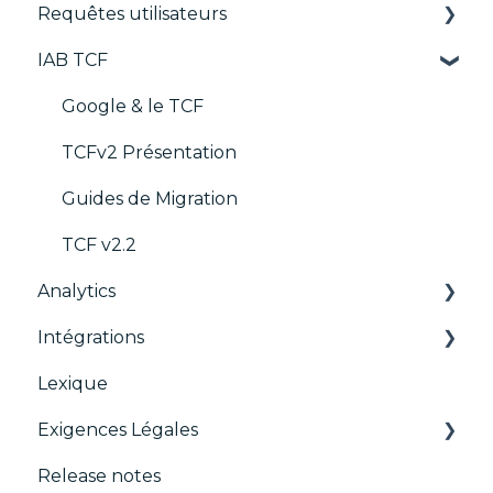
Requêtes utilisateurs
Personnalisation
Widget
IAB TCF
Multi-réglementations
Déployer
Requêtes utilisateurs
Frameworks
Widgets
Google & le TCF
Intégrations
TCFv2 Présentation
Migration de la console
Guides de Migration
IAB GPP Framework
TCF v2.2
Analytics
Intégrations
CMP
Lexique
ACM (Advance Compliance Monitoring)
AB testing
Exigences Légales
Paywalls
Release notes
CMS
Didomi SDK compliance