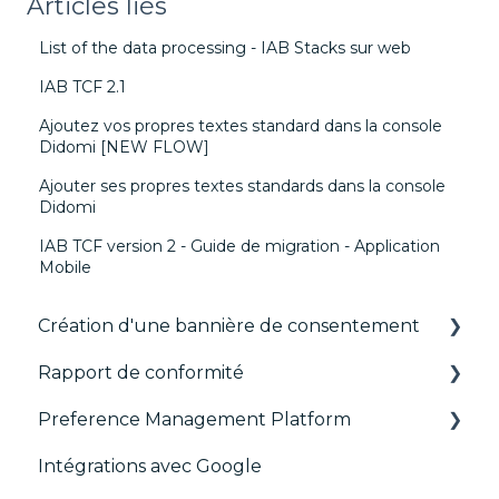
Articles liés
List of the data processing - IAB Stacks sur web
IAB TCF 2.1
Ajoutez vos propres textes standard dans la console
Didomi [NEW FLOW]
Ajouter ses propres textes standards dans la console
Didomi
IAB TCF version 2 - Guide de migration - Application
Mobile
Création d'une bannière de consentement
Rapport de conformité
Les fondamentaux
Preference Management Platform
Bannières par format
CMP Vendor Sync
Intégrations avec Google
Gérer les Vendors et Purposes
Advanced Compliance Monitoring
Configuration Tree