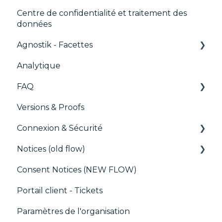
Centre de confidentialité et traitement des
Analytics
données
Intégrations génériques
Agnostik - Facettes
Marketing automatisé
Analytique
Trackers
FAQ
Versions & Proofs
CMP / Configuration des tags
Connexion & Sécurité
CMP / Data Privacy pour les éditeurs
Notices (old flow)
CMP / Implémenter une bannière de
SSO
consentement
Consent Notices (NEW FLOW)
Utilisateurs, Équipes et Permissions
Déploiement et tests
Debugging
Portail client - Tickets
CMP / CPRA
Paramètres de l'organisation