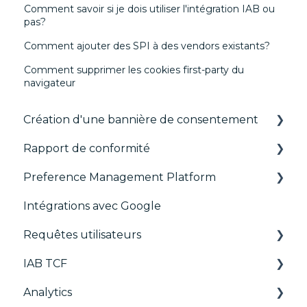
Comment savoir si je dois utiliser l'intégration IAB ou
pas?
Comment ajouter des SPI à des vendors existants?
Comment supprimer les cookies first-party du
navigateur
Création d'une bannière de consentement
Rapport de conformité
Les fondamentaux
Preference Management Platform
Bannières par format
CMP Vendor Sync
Intégrations avec Google
Gérer les Vendors et Purposes
Advanced Compliance Monitoring
Configuration Tree
Requêtes utilisateurs
Personnalisation
Widget
IAB TCF
Multi-réglementations
Déployer
Requêtes utilisateurs
Analytics
Frameworks
Widgets
Google & le TCF