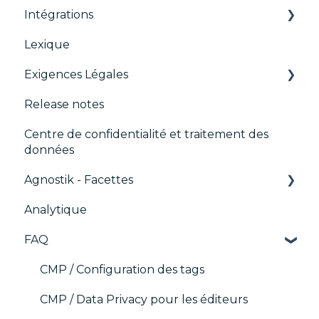
Intégrations
Intégrations
TCFv2 Présentation
CMP
Lexique
Migration de la console
Guides de Migration
ACM (Advance Compliance Monitoring)
AB testing
Exigences Légales
IAB GPP Framework
TCF v2.2
Paywalls
Release notes
CMS
Didomi SDK compliance
Centre de confidentialité et traitement des
Analytics
données
Intégrations génériques
Agnostik - Facettes
Marketing automatisé
Analytique
Trackers
FAQ
CMP / Configuration des tags
CMP / Data Privacy pour les éditeurs