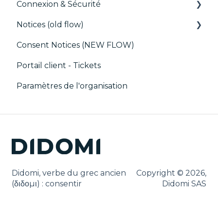
Connexion & Sécurité
Notices (old flow)
SSO
Consent Notices (NEW FLOW)
Utilisateurs, Équipes et Permissions
Déploiement et tests
Portail client - Tickets
Paramètres de l'organisation
Didomi, verbe du grec ancien
Copyright © 2026,
(δ‌‌ιδο‌μι) : consentir
Didomi SAS