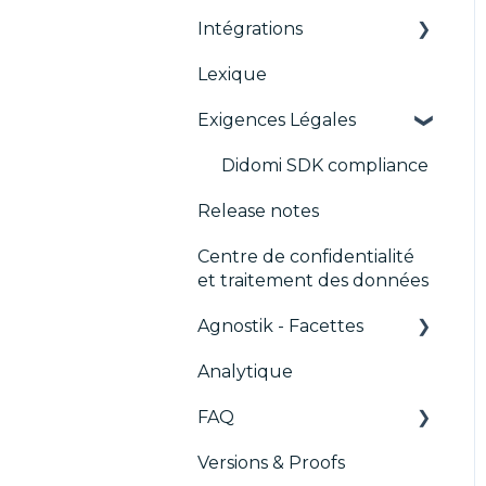
Migration de la console
Intégrations
TCFv2 Présentation
CMP
IAB GPP Framework
Lexique
Guides de Migration
ACM (Advance
AB testing
Compliance
Exigences Légales
TCF v2.2
Paywalls
Monitoring)
CMS
Didomi SDK compliance
Release notes
Analytics
Centre de confidentialité
Intégrations
et traitement des données
génériques
Agnostik - Facettes
Marketing automatisé
Analytique
Trackers
FAQ
Versions & Proofs
CMP / Configuration