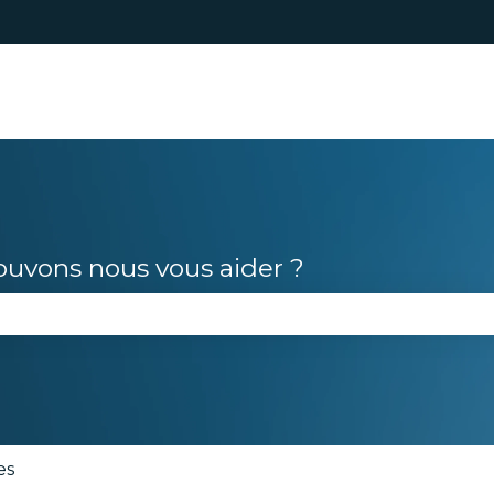
s
vons nous vous aider ?
le champ de recherche est vide.
es