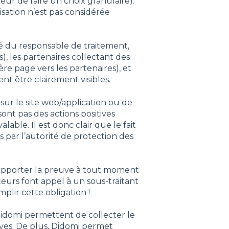
eur de faire un choix granulaire).
lisation n’est pas considérée
é du responsable de traitement,
s), les partenaires collectant des
ère page vers les partenaires), et
nt être clairement visibles.
sur le site web/application ou de
sont pas des actions positives
able. Il est donc clair que le fait
és par l’autorité de protection des
’apporter la preuve à tout moment
eurs font appel à un sous-traitant
plir cette obligation !
Didomi permettent de collecter le
es. De plus, Didomi permet