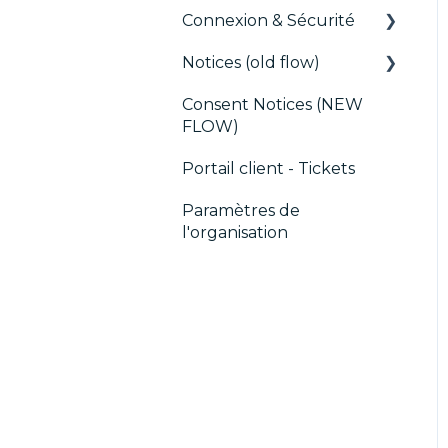
des tags
Connexion & Sécurité
CMP / Data Privacy
Notices (old flow)
SSO
pour les éditeurs
Consent Notices (NEW
Utilisateurs, Équipes et
Déploiement et tests
CMP / Implémenter
FLOW)
Permissions
une bannière de
consentement
Portail client - Tickets
Debugging
Paramètres de
l'organisation
CMP / CPRA
CMP / Analytics
PMP
Partager le
consentement
Customisation