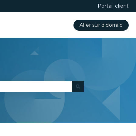
Portail client
Aller sur didomi.io