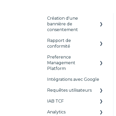
Création d'une
bannière de
consentement
Rapport de
Les fondamentaux
conformité
Bannières par format
Preference
CMP Vendor Sync
Gérer les Vendors et
Management
Purposes
Advanced Compliance
Platform
Monitoring
Personnalisation
Intégrations avec Google
Configuration Tree
Multi-réglementations
Requêtes utilisateurs
Widget
Frameworks
IAB TCF
Déployer
Requêtes utilisateurs
Intégrations
Analytics
Widgets
Google & le TCF