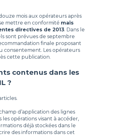
e douze mois aux opérateurs après
r se mettre en conformité
mais
ntes directives de 2013
. Dans le
els sont prévues de septembre
 recommandation finale proposant
 du consentement. Les opérateurs
s cette publication.
ints contenus dans les
IL ?
rticles.
 champ d’application des lignes
s les opérations visant à accéder,
ormations déjà stockées dans le
scrire des informations dans cet