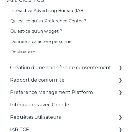
Interactive Advertising Bureau (IAB)
Qu'est-ce qu'un Preference Center ?
Qu'est-ce qu'un widget ?
Donnée à caractère personnel
Destinataire
Création d'une bannière de consentement
Rapport de conformité
Les fondamentaux
Preference Management Platform
Bannières par format
CMP Vendor Sync
Intégrations avec Google
Gérer les Vendors et Purposes
Advanced Compliance Monitoring
Configuration Tree
Requêtes utilisateurs
Personnalisation
Widget
IAB TCF
Multi-réglementations
Déployer
Requêtes utilisateurs