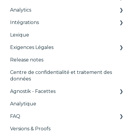
Analytics
Frameworks
Widgets
Google & le TCF
Intégrations
Intégrations
TCFv2 Présentation
CMP
Lexique
Migration de la console
Guides de Migration
ACM (Advance Compliance Monitoring)
AB testing
Exigences Légales
IAB GPP Framework
TCF v2.2
Paywalls
Release notes
CMS
Didomi SDK compliance
Centre de confidentialité et traitement des
Analytics
données
Intégrations génériques
Agnostik - Facettes
Marketing automatisé
Analytique
Trackers
FAQ
Versions & Proofs
CMP / Configuration des tags