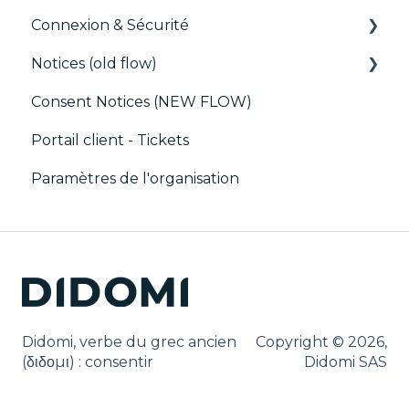
Connexion & Sécurité
CMP / Data Privacy pour les éditeurs
Notices (old flow)
CMP / Implémenter une bannière de
SSO
consentement
Consent Notices (NEW FLOW)
Utilisateurs, Équipes et Permissions
Déploiement et tests
Debugging
Portail client - Tickets
CMP / CPRA
Paramètres de l'organisation
CMP / Analytics
PMP
Partager le consentement
Customisation
Didomi, verbe du grec ancien
Copyright © 2026,
Cookies
(δ‌‌ιδο‌μι) : consentir
Didomi SAS
IAB