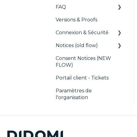
FAQ
Versions & Proofs
CMP / Configuration
des tags
Connexion & Sécurité
CMP / Data Privacy
Notices (old flow)
SSO
pour les éditeurs
Consent Notices (NEW
Utilisateurs, Équipes et
Déploiement et tests
CMP / Implémenter
FLOW)
Permissions
une bannière de
consentement
Portail client - Tickets
Debugging
Paramètres de
l'organisation
CMP / CPRA
CMP / Analytics
PMP
Partager le