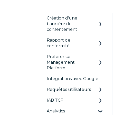
Création d'une
bannière de
consentement
Rapport de
Les fondamentaux
conformité
Bannières par format
Preference
CMP Vendor Sync
Gérer les Vendors et
Management
Purposes
Advanced Compliance
Platform
Monitoring
Personnalisation
Intégrations avec Google
Configuration Tree
Multi-réglementations
Requêtes utilisateurs
Widget
Frameworks
IAB TCF
Déployer
Requêtes utilisateurs
Intégrations
Analytics
Widgets
Google & le TCF