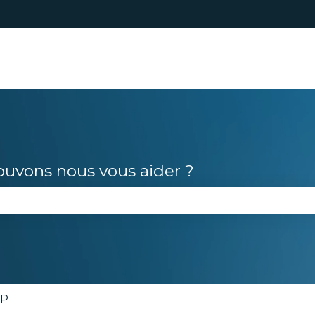
s
vons nous vous aider ?
le champ de recherche est vide.
P