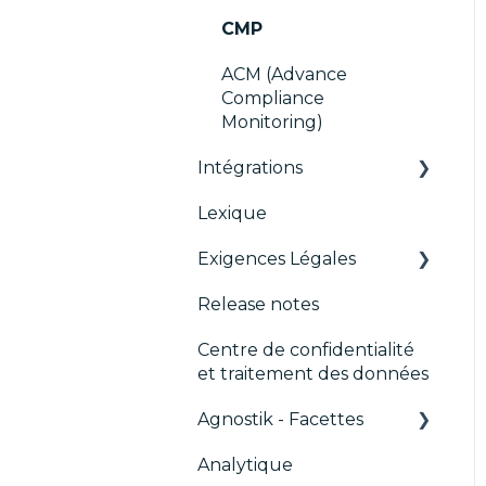
Migration de la console
TCFv2 Présentation
CMP
IAB GPP Framework
Guides de Migration
ACM (Advance
Compliance
TCF v2.2
Monitoring)
Intégrations
Lexique
AB testing
Exigences Légales
Paywalls
Release notes
CMS
Didomi SDK compliance
Centre de confidentialité
Analytics
et traitement des données
Intégrations
Agnostik - Facettes
génériques
Analytique
Marketing automatisé
Trackers