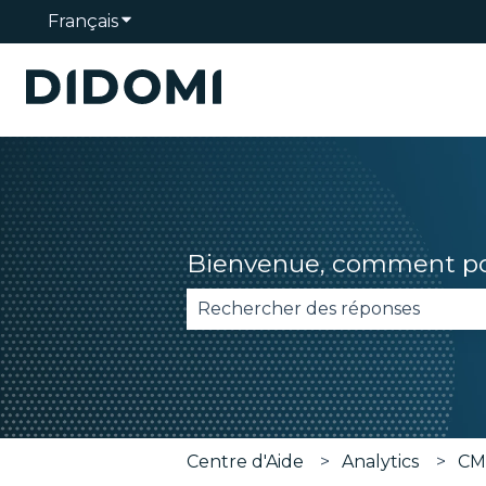
Français
Afficher le sous-menu pour les traduction
Bienvenue, comment pou
Il n'y a aucune suggestion car 
Centre d'Aide
Analytics
CM