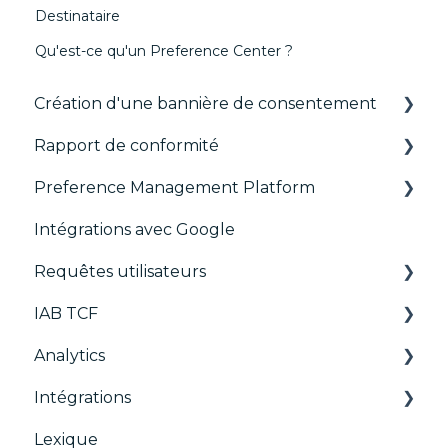
Destinataire
Qu'est-ce qu'un Preference Center ?
Création d'une bannière de consentement
Rapport de conformité
Les fondamentaux
Preference Management Platform
Bannières par format
CMP Vendor Sync
Intégrations avec Google
Gérer les Vendors et Purposes
Advanced Compliance Monitoring
Configuration Tree
Requêtes utilisateurs
Personnalisation
Widget
IAB TCF
Multi-réglementations
Déployer
Requêtes utilisateurs
Analytics
Frameworks
Widgets
Google & le TCF
Intégrations
Intégrations
TCFv2 Présentation
CMP
Lexique
Migration de la console
Guides de Migration
ACM (Advance Compliance Monitoring)
AB testing