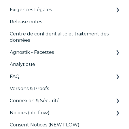
Exigences Légales
IAB GPP Framework
TCF v2.2
Paywalls
Release notes
CMS
Didomi SDK compliance
Centre de confidentialité et traitement des
Analytics
données
Intégrations génériques
Agnostik - Facettes
Marketing automatisé
Analytique
Trackers
FAQ
Versions & Proofs
CMP / Configuration des tags
Connexion & Sécurité
CMP / Data Privacy pour les éditeurs
Notices (old flow)
CMP / Implémenter une bannière de
SSO
consentement
Consent Notices (NEW FLOW)
Utilisateurs, Équipes et Permissions
Déploiement et tests