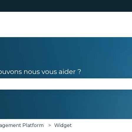
s
vons nous vous aider ?
le champ de recherche est vide.
agement Platform
Widget