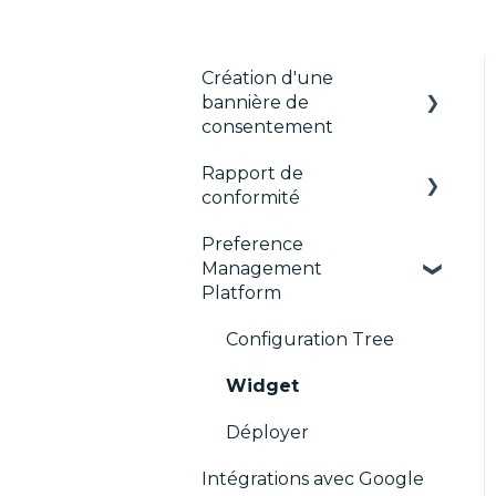
Création d'une
bannière de
consentement
Rapport de
Les fondamentaux
conformité
Bannières par format
Preference
CMP Vendor Sync
Gérer les Vendors et
Management
Purposes
Advanced Compliance
Platform
Monitoring
Personnalisation
Configuration Tree
Multi-réglementations
Widget
Frameworks
Déployer
Intégrations
Intégrations avec Google