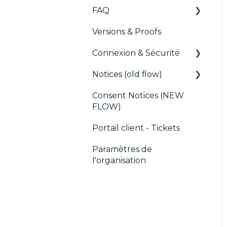
FAQ
Versions & Proofs
CMP / Configuration
des tags
Connexion & Sécurité
CMP / Data Privacy
Notices (old flow)
SSO
pour les éditeurs
Consent Notices (NEW
Utilisateurs, Équipes et
Déploiement et tests
CMP / Implémenter
FLOW)
Permissions
une bannière de
consentement
Portail client - Tickets
Debugging
Paramètres de
l'organisation
CMP / CPRA
CMP / Analytics
PMP
Partager le