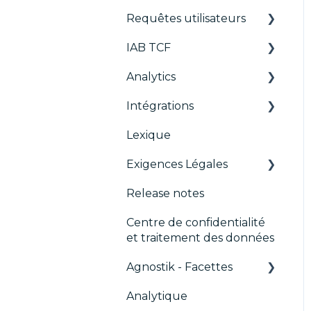
Migration de la console
Requêtes utilisateurs
IAB GPP Framework
IAB TCF
Requêtes utilisateurs
Analytics
Widgets
Google & le TCF
Intégrations
TCFv2 Présentation
CMP
Lexique
Guides de Migration
ACM (Advance
AB testing
Compliance
Exigences Légales
TCF v2.2
Paywalls
Monitoring)
Release notes
CMS
Didomi SDK compliance
Centre de confidentialité
Analytics
et traitement des données
Intégrations
Agnostik - Facettes
génériques
Analytique
Marketing automatisé
Trackers